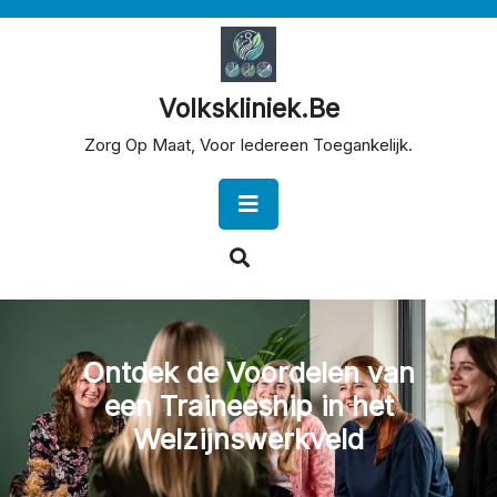
Skip
to
content
Volkskliniek.be
Zorg Op Maat, Voor Iedereen Toegankelijk.
Open
Button
Ontdek de Voordelen van
een Traineeship in het
Welzijnswerkveld