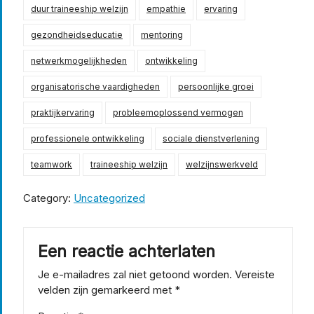
duur traineeship welzijn
empathie
ervaring
gezondheidseducatie
mentoring
netwerkmogelijkheden
ontwikkeling
organisatorische vaardigheden
persoonlijke groei
praktijkervaring
probleemoplossend vermogen
professionele ontwikkeling
sociale dienstverlening
teamwork
traineeship welzijn
welzijnswerkveld
Category:
Uncategorized
Een reactie achterlaten
Je e-mailadres zal niet getoond worden.
Vereiste
velden zijn gemarkeerd met
*