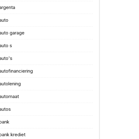
argenta
auto
auto garage
auto s
auto's
autofinanciering
autolening
automaat
autos
bank
bank krediet