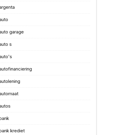
argenta
auto
auto garage
auto s
auto's
autofinanciering
autolening
automaat
autos
bank
bank krediet