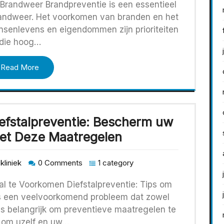
 Brandweer Brandpreventie is een essentieel
randweer. Het voorkomen van branden en het
senlevens en eigendommen zijn prioriteiten
die hoog…
Read More
iefstalpreventie: Bescherm uw
met Deze Maatregelen
kliniek
0 Comments
1 category
tal te Voorkomen Diefstalpreventie: Tips om
 is een veelvoorkomend probleem dat zowel
t is belangrijk om preventieve maatregelen te
om uzelf en uw…