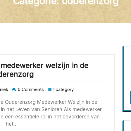
Categorie:
ouderenzorg
n medewerker welzijn in de
derenzorg
iniek
0 Comments
1 category
 de Ouderenzorg Medewerker Welzijn in de
l in het Leven van Senioren Als medewerker
je een essentiële rol in het bevorderen van
het…