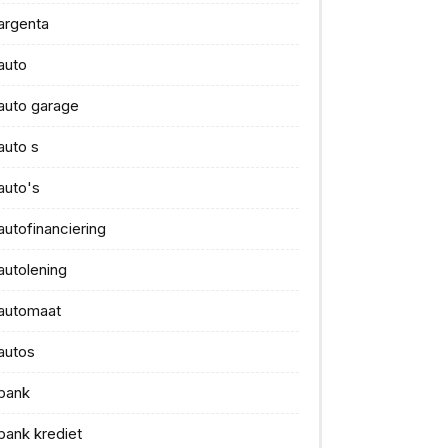
argenta
auto
auto garage
auto s
auto's
autofinanciering
autolening
automaat
autos
bank
bank krediet