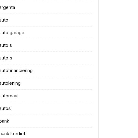
argenta
auto
auto garage
auto s
auto's
autofinanciering
autolening
automaat
autos
bank
bank krediet