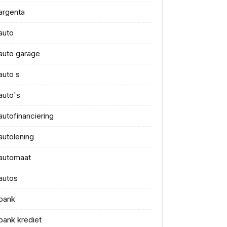
argenta
auto
auto garage
auto s
auto's
autofinanciering
autolening
automaat
autos
bank
bank krediet