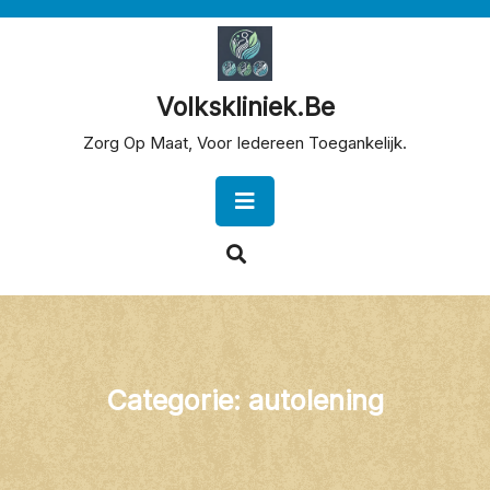
Skip
to
content
Volkskliniek.be
Zorg Op Maat, Voor Iedereen Toegankelijk.
Open
Button
Categorie:
autolening