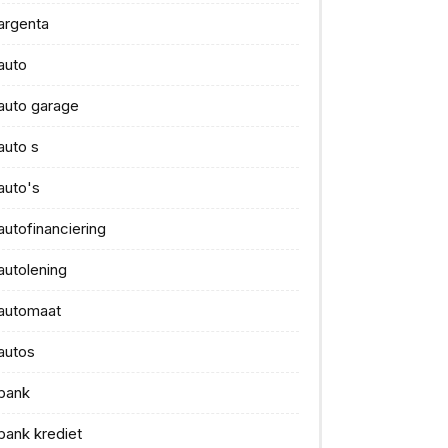
argenta
auto
auto garage
auto s
auto's
autofinanciering
autolening
automaat
autos
bank
bank krediet