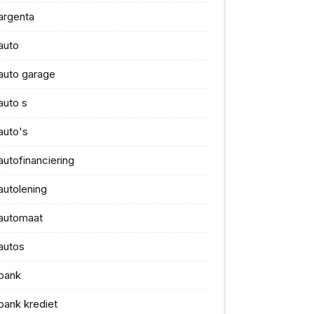
argenta
auto
auto garage
auto s
auto's
autofinanciering
autolening
automaat
autos
bank
bank krediet