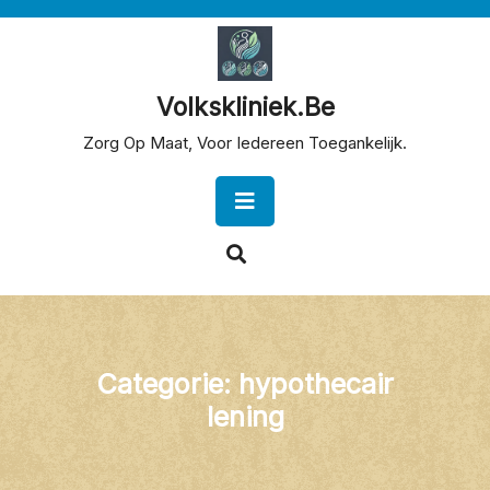
Skip
to
content
Volkskliniek.be
Zorg Op Maat, Voor Iedereen Toegankelijk.
Open
Button
Categorie:
hypothecair
lening