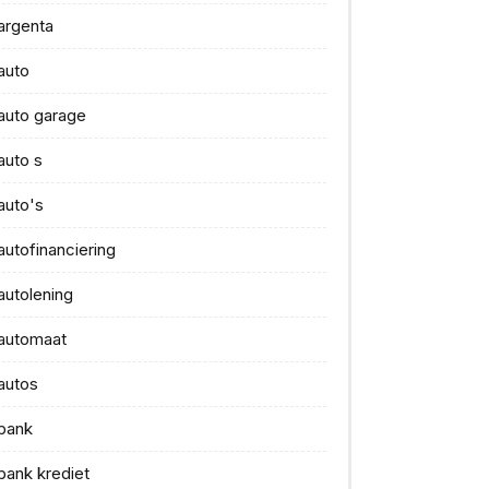
argenta
auto
auto garage
auto s
auto's
autofinanciering
autolening
automaat
autos
bank
bank krediet