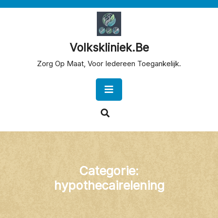
Skip
to
content
Volkskliniek.be
Zorg Op Maat, Voor Iedereen Toegankelijk.
Open
Button
Categorie:
hypothecairelening