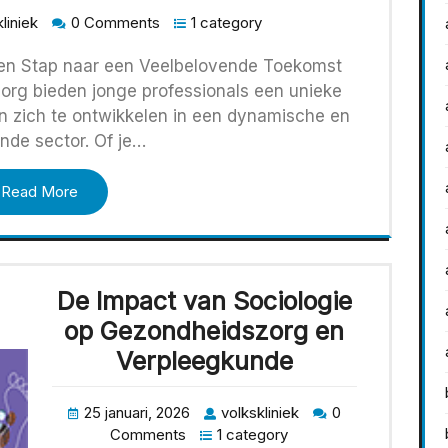
liniek
0 Comments
1 category
Een Stap naar een Veelbelovende Toekomst
org bieden jonge professionals een unieke
en zich te ontwikkelen in een dynamische en
nde sector. Of je…
Read More
De Impact van Sociologie
op Gezondheidszorg en
Verpleegkunde
25 januari, 2026
volkskliniek
0
Comments
1 category