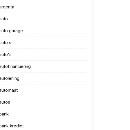
argenta
auto
auto garage
auto s
auto's
autofinanciering
autolening
automaat
autos
bank
bank krediet