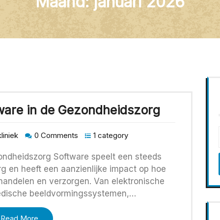
Maand:
januari 2026
tware in de Gezondheidszorg
liniek
0 Comments
1 category
ondheidszorg Software speelt een steeds
rg en heeft een aanzienlijke impact op hoe
handelen en verzorgen. Van elektronische
medische beeldvormingssystemen,…
Read More