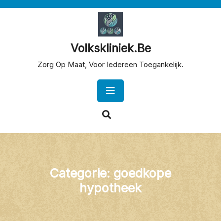
Skip
to
content
Volkskliniek.be
Zorg Op Maat, Voor Iedereen Toegankelijk.
Open
Button
Categorie:
goedkope
hypotheek