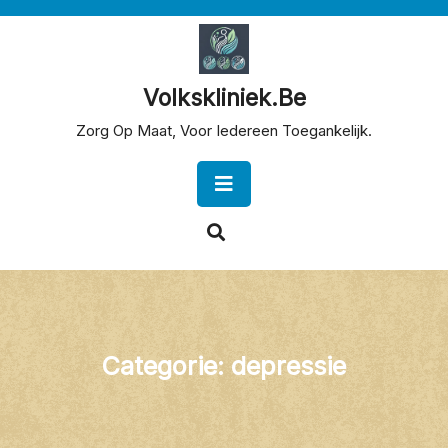
Skip
to
content
Volkskliniek.be
Zorg Op Maat, Voor Iedereen Toegankelijk.
Open
Button
Categorie:
depressie