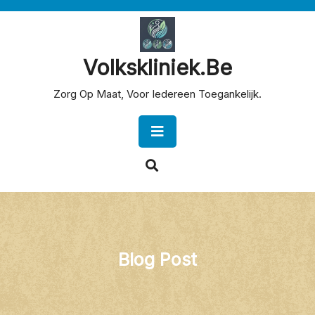
Skip
to
content
Volkskliniek.be
Zorg Op Maat, Voor Iedereen Toegankelijk.
Open
Button
Blog Post