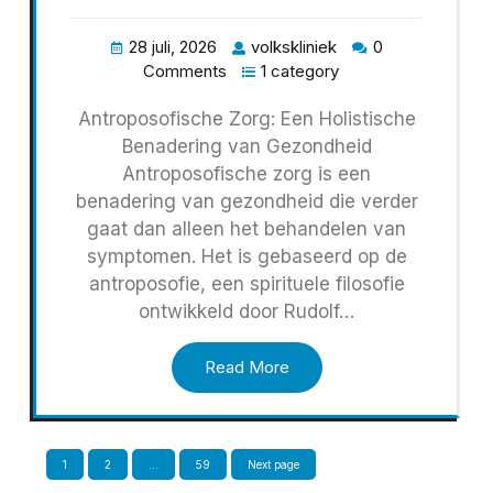
28 juli, 2026
volkskliniek
0
Comments
1 category
Antroposofische Zorg: Een Holistische
Benadering van Gezondheid
Antroposofische zorg is een
benadering van gezondheid die verder
gaat dan alleen het behandelen van
symptomen. Het is gebaseerd op de
antroposofie, een spirituele filosofie
ontwikkeld door Rudolf…
Read More
Berichten
Page
Page
Page
1
2
…
59
Next page