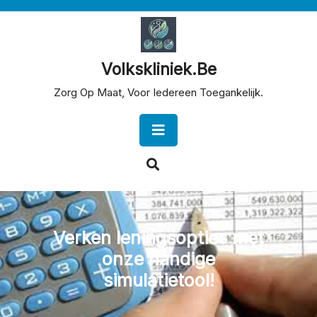
Skip
to
content
Volkskliniek.be
Zorg Op Maat, Voor Iedereen Toegankelijk.
Open
Button
Verken leningsopties met
onze handige
simulatietool!