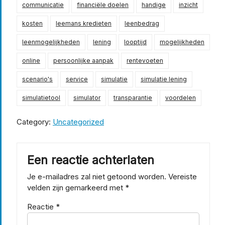
communicatie
financiële doelen
handige
inzicht
kosten
leemans kredieten
leenbedrag
leenmogelijkheden
lening
looptijd
mogelijkheden
online
persoonlijke aanpak
rentevoeten
scenario's
service
simulatie
simulatie lening
simulatietool
simulator
transparantie
voordelen
Category:
Uncategorized
Een reactie achterlaten
Je e-mailadres zal niet getoond worden.
Vereiste
velden zijn gemarkeerd met
*
Reactie
*