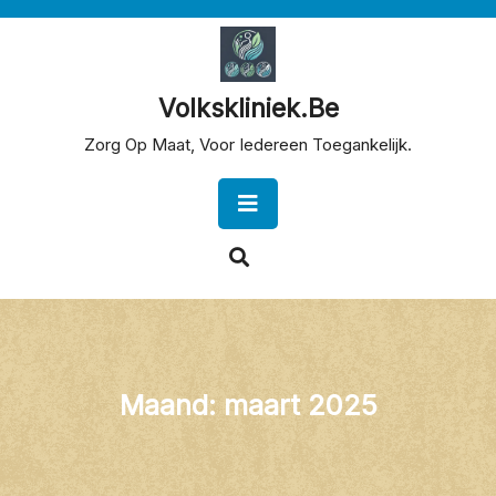
Skip
to
content
Volkskliniek.be
Zorg Op Maat, Voor Iedereen Toegankelijk.
Open
Button
Maand:
maart 2025