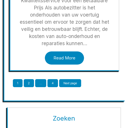
Kwaliteitsservice voor een Betaalbare
Prijs Als autobezitter is het
onderhouden van uw voertuig
essentieel om ervoor te zorgen dat het
veilig en betrouwbaar blijft. Echter, de
kosten van auto-onderhoud en
reparaties kunnen…
Read More
Berichten
Page
Page
Page
1
2
…
4
Next page
paginering
Zoeken