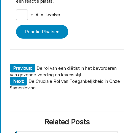
een reactie plaats.
+
8
=
twelve
Berichtnavigatie
Previous:
De rol van een diëtist in het bevorderen
van gezonde voeding en levensstijl
Next:
De Cruciale Rol van Toegankelijkheid in Onze
Samenleving
Related Posts