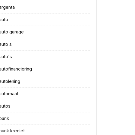
argenta
auto
auto garage
auto s
auto's
autofinanciering
autolening
automaat
autos
bank
bank krediet