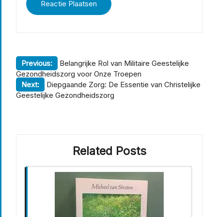
Berichtnavigatie
Previous:
Belangrijke Rol van Militaire Geestelijke
Gezondheidszorg voor Onze Troepen
Next:
Diepgaande Zorg: De Essentie van Christelijke
Geestelijke Gezondheidszorg
Related Posts