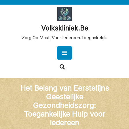
Skip
to
content
Volkskliniek.be
Zorg Op Maat, Voor Iedereen Toegankelijk.
Open
Button
Het Belang van Eerstelijns
Geestelijke
Gezondheidszorg:
Toegankelijke Hulp voor
Iedereen