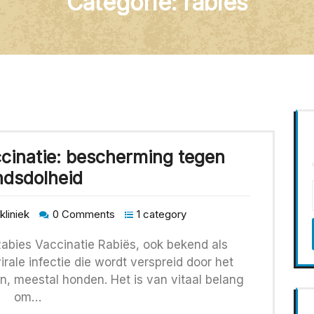
Categorie:
rabies
ccinatie: bescherming tegen
ndsdolheid
kliniek
0 Comments
1 category
abies Vaccinatie Rabiës, ook bekend als
irale infectie die wordt verspreid door het
n, meestal honden. Het is van vitaal belang
om…