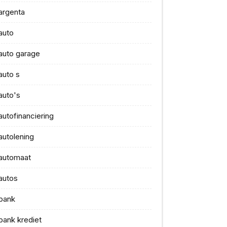
argenta
auto
auto garage
auto s
auto's
autofinanciering
autolening
automaat
autos
bank
bank krediet