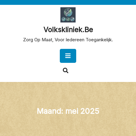
Skip
to
content
Volkskliniek.be
Zorg Op Maat, Voor Iedereen Toegankelijk.
Open
Button
Maand:
mei 2025