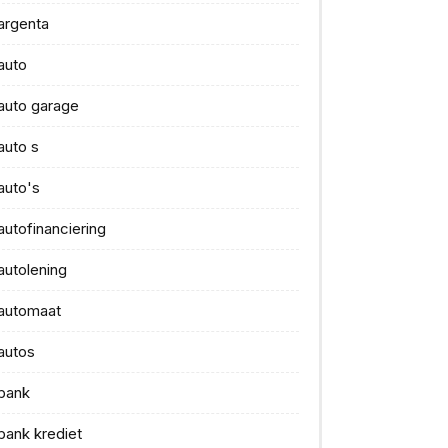
argenta
auto
auto garage
auto s
auto's
autofinanciering
autolening
automaat
autos
bank
bank krediet