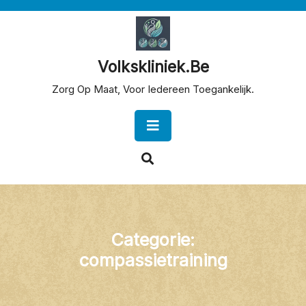
Skip
to
content
Volkskliniek.be
Zorg Op Maat, Voor Iedereen Toegankelijk.
Open
Button
Categorie:
compassietraining