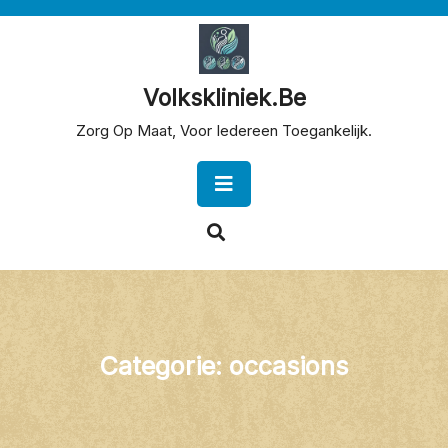
Skip
to
content
Volkskliniek.be
Zorg Op Maat, Voor Iedereen Toegankelijk.
Open
Button
Categorie:
occasions