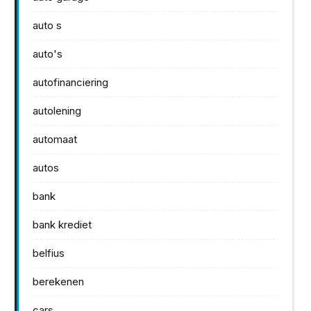
auto s
auto's
autofinanciering
autolening
automaat
autos
bank
bank krediet
belfius
berekenen
cars