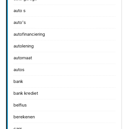
auto s
auto's
autofinanciering
autolening
automaat
autos
bank
bank krediet
belfius
berekenen
cars