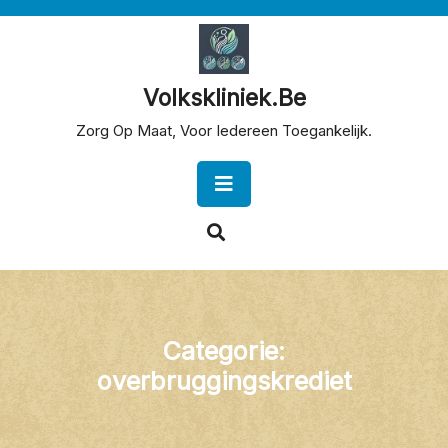
Skip
to
content
Volkskliniek.be
Zorg Op Maat, Voor Iedereen Toegankelijk.
Open
Button
Categorie:
overbruggingskrediet