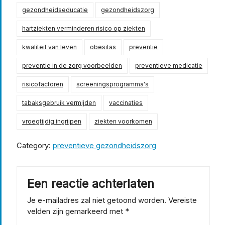
gezondheidseducatie
gezondheidszorg
hartziekten verminderen risico op ziekten
kwaliteit van leven
obesitas
preventie
preventie in de zorg voorbeelden
preventieve medicatie
risicofactoren
screeningsprogramma's
tabaksgebruik vermijden
vaccinaties
vroegtijdig ingrijpen
ziekten voorkomen
Category:
preventieve gezondheidszorg
Een reactie achterlaten
Je e-mailadres zal niet getoond worden.
Vereiste
velden zijn gemarkeerd met
*