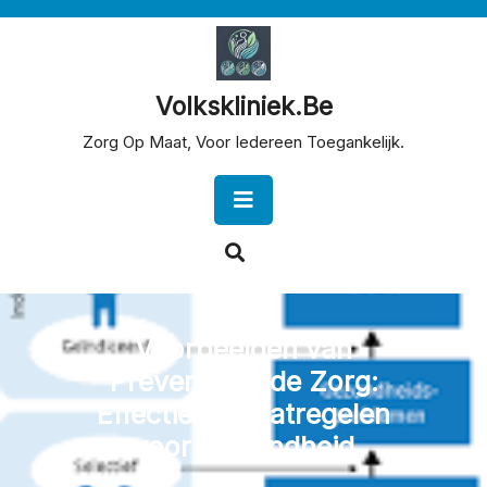
Skip
to
content
Volkskliniek.be
Zorg Op Maat, Voor Iedereen Toegankelijk.
Open
Button
Voorbeelden van
Preventie in de Zorg:
Effectieve Maatregelen
voor Gezondheid