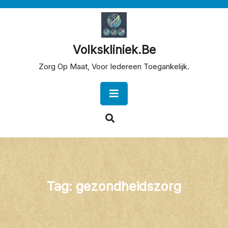
Skip
to
content
Volkskliniek.be
Zorg Op Maat, Voor Iedereen Toegankelijk.
Open
Button
Tag:
gezondheidszorg