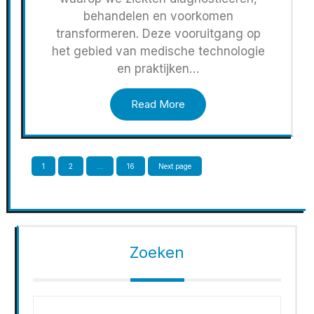
behandelen en voorkomen
transformeren. Deze vooruitgang op
het gebied van medische technologie
en praktijken…
Read More
Berichten
Page
Page
Page
1
2
…
16
Next page
paginering
Zoeken