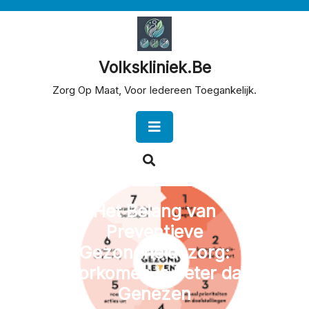
Skip
to
content
Volkskliniek.be
Zorg Op Maat, Voor Iedereen Toegankelijk.
Open
Button
Het Belang van
Preventieve
Gezondheidszorg:
Voorkomen is Beter dan
Genezen