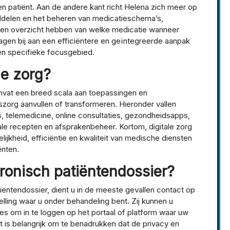
 patiënt. Aan de andere kant richt Helena zich meer op
ddelen en het beheren van medicatieschema’s,
een overzicht hebben van welke medicatie wanneer
en bij aan een efficiëntere en geïntegreerde aanpak
en specifieke focusgebied.
le zorg?
omvat een breed scala aan toepassingen en
szorg aanvullen of transformeren. Hieronder vallen
, telemedicine, online consultaties, gezondheidsapps,
le recepten en afsprakenbeheer. Kortom, digitale zorg
ijkheid, efficiëntie en kwaliteit van medische diensten
ënten.
tronisch patiëntendossier?
iëntendossier, dient u in de meeste gevallen contact op
lling waar u onder behandeling bent. Zij kunnen u
ies om in te loggen op het portaal of platform waar uw
s belangrijk om te benadrukken dat de privacy en