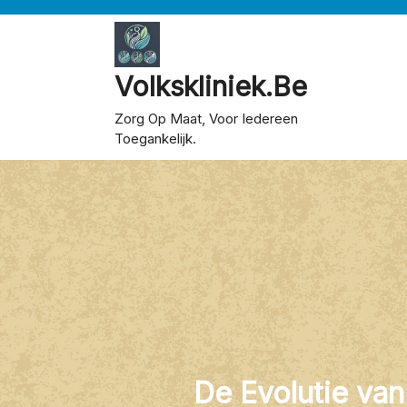
Skip
to
content
Volkskliniek.be
Zorg Op Maat, Voor Iedereen
Toegankelijk.
De Evolutie van