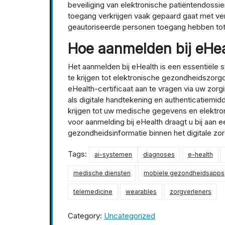
beveiliging van elektronische patiëntendossi
toegang verkrijgen vaak gepaard gaat met ver
geautoriseerde personen toegang hebben tot
Hoe aanmelden bij eHe
Het aanmelden bij eHealth is een essentiële 
te krijgen tot elektronische gezondheidszorgd
eHealth-certificaat aan te vragen via uw zorgin
als digitale handtekening en authenticatiemidd
krijgen tot uw medische gegevens en elektron
voor aanmelding bij eHealth draagt u bij aan e
gezondheidsinformatie binnen het digitale zo
Tags:
ai-systemen
diagnoses
e-health
medische diensten
mobiele gezondheidsapps
telemedicine
wearables
zorgverleners
Category:
Uncategorized