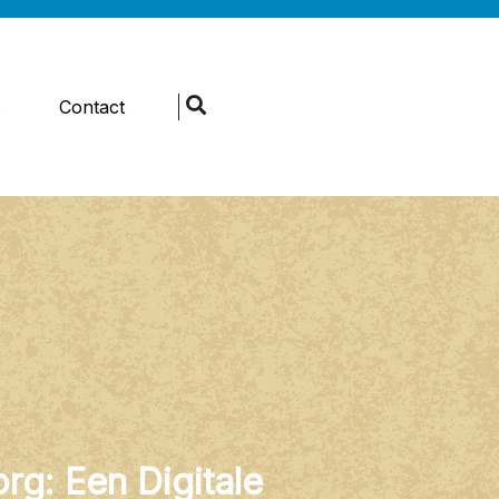
s
Contact
rg: Een Digitale