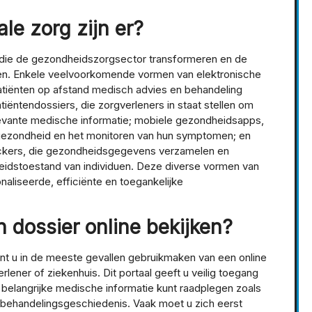
le zorg zijn er?
rg die de gezondheidszorgsector transformeren en de
en. Enkele veelvoorkomende vormen van elektronische
atiënten op afstand medisch advies en behandeling
atiëntendossiers, die zorgverleners in staat stellen om
elevante medische informatie; mobiele gezondheidsapps,
n gezondheid en het monitoren van hun symptomen; en
ackers, die gezondheidsgegevens verzamelen en
heidstoestand van individuen. Deze diverse vormen van
naliseerde, efficiënte en toegankelijke
 dossier online bekijken?
nt u in de meeste gevallen gebruikmaken van een online
ener of ziekenhuis. Dit portaal geeft u veilig toegang
 belangrijke medische informatie kunt raadplegen zoals
 behandelingsgeschiedenis. Vaak moet u zich eerst