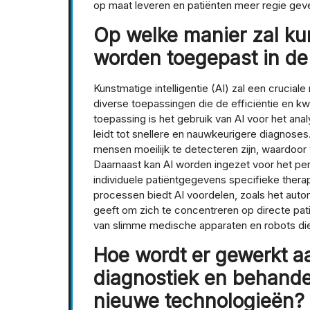
op maat leveren en patiënten meer regie gev
Op welke manier zal kun
worden toegepast in de
Kunstmatige intelligentie (AI) zal een crucial
diverse toepassingen die de efficiëntie en kw
toepassing is het gebruik van AI voor het an
leidt tot snellere en nauwkeurigere diagnose
mensen moeilijk te detecteren zijn, waardoo
Daarnaast kan AI worden ingezet voor het per
individuele patiëntgegevens specifieke thera
processen biedt AI voordelen, zoals het auto
geeft om zich te concentreren op directe patië
van slimme medische apparaten en robots die 
Hoe wordt er gewerkt a
diagnostiek en behand
nieuwe technologieën?