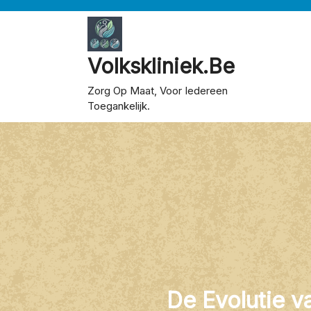
Skip
to
content
Volkskliniek.be
Zorg Op Maat, Voor Iedereen
Toegankelijk.
De Evolutie 