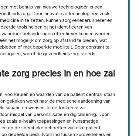
ngen met behulp van nieuwe technologieën is een
zondheidszorg. Door innovatieve technologieën zoals
emedicine in te zetten, kunnen zorgverleners sneller en
eerde tools helpen bij het identificeren van
 waardoor behandelingen effectiever kunnen worden
ën het mogelijk om zorg op afstand te bieden, wat
gebieden of met beperkte mobiliteit. Door constant te
echnologieën, wordt de gezondheidszorg steeds
te zorg precies in en hoe zal
en, voorkeuren en waarden van de patiënt centraal staan
alleen gekeken wordt naar de medische aandoening van
uele situatie en wensen. In de toekomst zal
oor middel van personalisatie en digitalisering. Door
ies zoals e-health toepassingen en kunstmatige
pelen op de specifieke behoeften van elke patiënt.
n op gedeelde besluitvorming tussen zorgverleners en