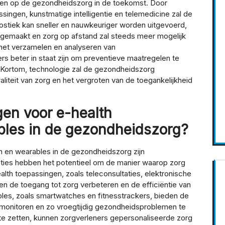
bben op de gezondheidszorg in de toekomst. Door
singen, kunstmatige intelligentie en telemedicine zal de
nostiek kan sneller en nauwkeuriger worden uitgevoerd,
emaakt en zorg op afstand zal steeds meer mogelijk
 het verzamelen en analyseren van
 beter in staat zijn om preventieve maatregelen te
 Kortom, technologie zal de gezondheidszorg
liteit van zorg en het vergroten van de toegankelijkheid
gen voor e-health
bles in de gezondheidszorg?
 en wearables in de gezondheidszorg zijn
ies hebben het potentieel om de manier waarop zorg
alth toepassingen, zoals teleconsultaties, elektronische
n de toegang tot zorg verbeteren en de efficiëntie van
les, zoals smartwatches en fitnesstrackers, bieden de
monitoren en zo vroegtijdig gezondheidsproblemen te
te zetten, kunnen zorgverleners gepersonaliseerde zorg