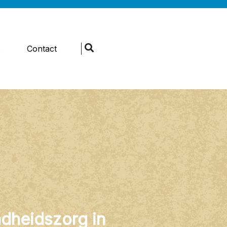
s
Contact
dheidszorg in