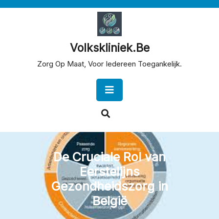
Skip
to
content
Volkskliniek.be
Zorg Op Maat, Voor Iedereen Toegankelijk.
Open
Button
De Cruciale Rol van
Eerstelijns
Gezondheidszorg in
België