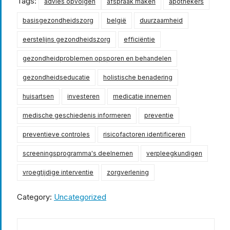
Tags:
advies opvolgen
afspraak maken
apothekers
basisgezondheidszorg
belgië
duurzaamheid
eerstelijns gezondheidszorg
efficiëntie
gezondheidproblemen opsporen en behandelen
gezondheidseducatie
holistische benadering
huisartsen
investeren
medicatie innemen
medische geschiedenis informeren
preventie
preventieve controles
risicofactoren identificeren
screeningsprogramma's deelnemen
verpleegkundigen
vroegtijdige interventie
zorgverlening
Category:
Uncategorized