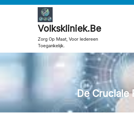
Skip
to
content
Volkskliniek.be
Zorg Op Maat, Voor Iedereen
Toegankelijk.
De Cruciale