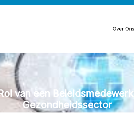
Over On
 Rol van een Beleidsmedewerke
Gezondheidssector