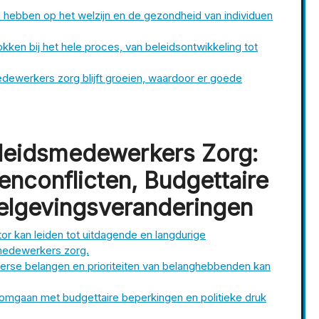
 hebben op het welzijn en de gezondheid van individuen
ken bij het hele proces, van beleidsontwikkeling tot
dewerkers zorg blijft groeien, waardoor er goede
eleidsmedewerkers Zorg:
enconflicten, Budgettaire
elgevingsveranderingen
r kan leiden tot uitdagende en langdurige
medewerkers zorg.
erse belangen en prioriteiten van belanghebbenden kan
mgaan met budgettaire beperkingen en politieke druk