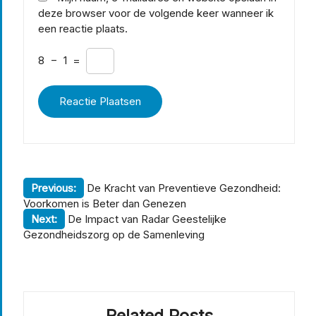
deze browser voor de volgende keer wanneer ik
een reactie plaats.
8
−
1
=
Berichtnavigatie
Previous:
De Kracht van Preventieve Gezondheid:
Voorkomen is Beter dan Genezen
Next:
De Impact van Radar Geestelijke
Gezondheidszorg op de Samenleving
Related Posts