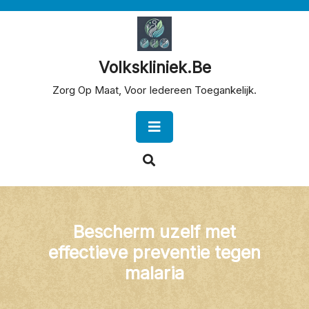
Skip
to
content
Volkskliniek.be
Zorg Op Maat, Voor Iedereen Toegankelijk.
Open
Button
Bescherm uzelf met
effectieve preventie tegen
malaria