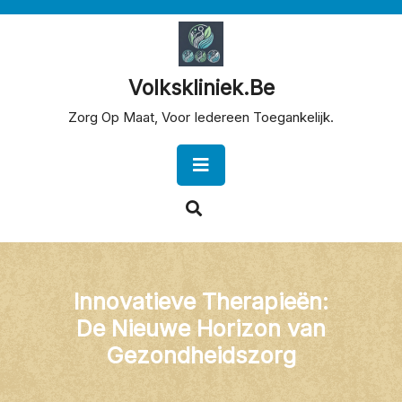
Skip
to
content
Volkskliniek.be
Zorg Op Maat, Voor Iedereen Toegankelijk.
Open
Button
Innovatieve Therapieën:
De Nieuwe Horizon van
Gezondheidszorg