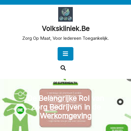
Skip
to
content
Volkskliniek.be
Zorg Op Maat, Voor Iedereen Toegankelijk.
Open
Button
De Belangrijke Rol van
Zorg Bedrijven in de
Werkomgeving