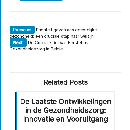
Berichtnavigatie
Previous:
Prioriteit geven aan geestelijke
gezondheid: een cruciale stap naar welzijn
Next:
De Cruciale Rol van Eerstelijns
Gezondheidszorg in België
Related Posts
De Laatste Ontwikkelingen
in de Gezondheidszorg:
Innovatie en Vooruitgang