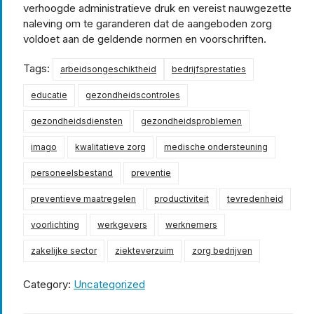
verhoogde administratieve druk en vereist nauwgezette
naleving om te garanderen dat de aangeboden zorg
voldoet aan de geldende normen en voorschriften.
Tags:
arbeidsongeschiktheid
bedrijfsprestaties
educatie
gezondheidscontroles
gezondheidsdiensten
gezondheidsproblemen
imago
kwalitatieve zorg
medische ondersteuning
personeelsbestand
preventie
preventieve maatregelen
productiviteit
tevredenheid
voorlichting
werkgevers
werknemers
zakelijke sector
ziekteverzuim
zorg bedrijven
Category:
Uncategorized