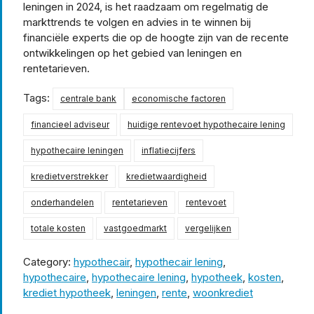
leningen in 2024, is het raadzaam om regelmatig de
markttrends te volgen en advies in te winnen bij
financiële experts die op de hoogte zijn van de recente
ontwikkelingen op het gebied van leningen en
rentetarieven.
Tags:
centrale bank
economische factoren
financieel adviseur
huidige rentevoet hypothecaire lening
hypothecaire leningen
inflatiecijfers
kredietverstrekker
kredietwaardigheid
onderhandelen
rentetarieven
rentevoet
totale kosten
vastgoedmarkt
vergelijken
Category:
hypothecair
,
hypothecair lening
,
hypothecaire
,
hypothecaire lening
,
hypotheek
,
kosten
,
krediet hypotheek
,
leningen
,
rente
,
woonkrediet