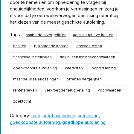
door te nemen en om opheldering te vragen bij
onduidelijkheden, voorkom je verrassingen en zorg je
ervoor dat je een weloverwogen beslissing neemt bij
het kiezen van de meest geschikte autolening.
Tags:
aanbieders vergelijken
administratieve kosten
banken
bijkomende kosten
dossierkosten
financiële instellingen
flexibiliteit leningsvoorwaarden
goedkoopste autolening
interesten
looptijd lening
maandelijkse aflossingen
offertes vergelijken
rentetarieven
vervroegde terugbetaling
voorwaarden
zoektocht
Category:
auto
,
autofinanciering
,
autolening
,
goedkoopste autolening
,
goedkope autolening