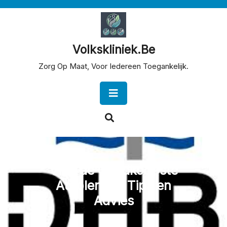
Skip
to
content
Volkskliniek.be
Zorg Op Maat, Voor Iedereen Toegankelijk.
Open
Button
Vind de Goedkoopste
Autolening: Tips en
Advies