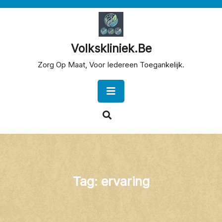
Skip
to
content
Volkskliniek.be
Zorg Op Maat, Voor Iedereen Toegankelijk.
Open
Button
Tag:
ervaring