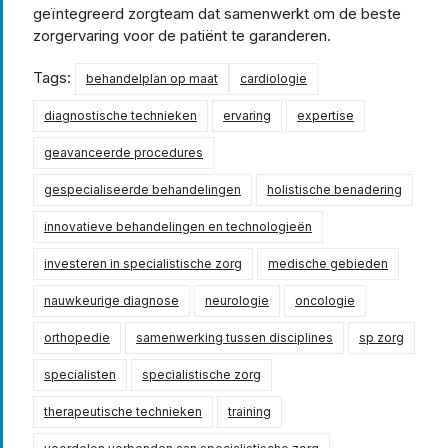
geïntegreerd zorgteam dat samenwerkt om de beste
zorgervaring voor de patiënt te garanderen.
Tags:
behandelplan op maat
cardiologie
diagnostische technieken
ervaring
expertise
geavanceerde procedures
gespecialiseerde behandelingen
holistische benadering
innovatieve behandelingen en technologieën
investeren in specialistische zorg
medische gebieden
nauwkeurige diagnose
neurologie
oncologie
orthopedie
samenwerking tussen disciplines
sp zorg
specialisten
specialistische zorg
therapeutische technieken
training