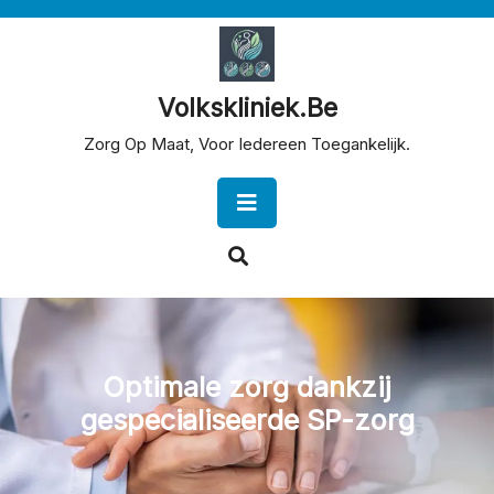
Skip
to
content
Volkskliniek.be
Zorg Op Maat, Voor Iedereen Toegankelijk.
Open
Button
Optimale zorg dankzij
gespecialiseerde SP-zorg