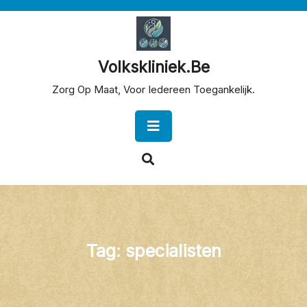
Skip
to
content
Volkskliniek.be
Zorg Op Maat, Voor Iedereen Toegankelijk.
Open
Button
Tag:
specialisten