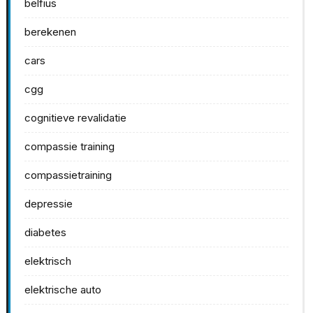
belfius
berekenen
cars
cgg
cognitieve revalidatie
compassie training
compassietraining
depressie
diabetes
elektrisch
elektrische auto