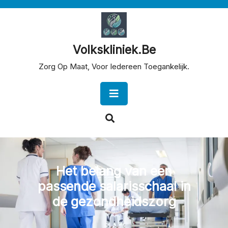
Skip
to
content
Volkskliniek.be
Zorg Op Maat, Voor Iedereen Toegankelijk.
Open
Button
Het belang van een
passende salarisschaal in
de gezondheidszorg