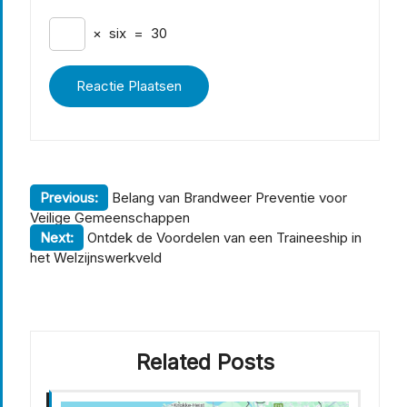
×
six
=
30
Berichtnavigatie
Previous:
Belang van Brandweer Preventie voor
Veilige Gemeenschappen
Next:
Ontdek de Voordelen van een Traineeship in
het Welzijnswerkveld
Related Posts