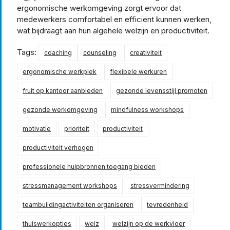
ergonomische werkomgeving zorgt ervoor dat
medewerkers comfortabel en efficiënt kunnen werken,
wat bijdraagt aan hun algehele welzijn en productiviteit.
Tags:
coaching
counseling
creativiteit
ergonomische werkplek
flexibele werkuren
fruit op kantoor aanbieden
gezonde levensstijl promoten
gezonde werkomgeving
mindfulness workshops
motivatie
prioriteit
productiviteit
productiviteit verhogen
professionele hulpbronnen toegang bieden
stressmanagement workshops
stressvermindering
teambuildingactiviteiten organiseren
tevredenheid
thuiswerkopties
welz
welzijn op de werkvloer