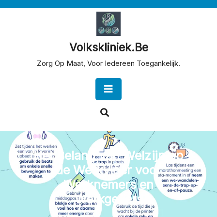
Skip
to
content
Volkskliniek.be
Zorg Op Maat, Voor Iedereen Toegankelijk.
Open
Button
Het Belang van Welzijn op
de Werkvloer voor
Werknemers en
Werkgevers