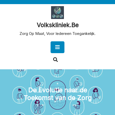
Skip
to
content
Volkskliniek.be
Zorg Op Maat, Voor Iedereen Toegankelijk.
Open
Button
De Evolutie naar de
Toekomst van de Zorg