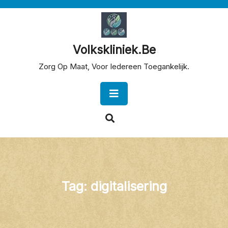
Skip
to
content
Volkskliniek.be
Zorg Op Maat, Voor Iedereen Toegankelijk.
Open
Button
Tag:
digitalisering