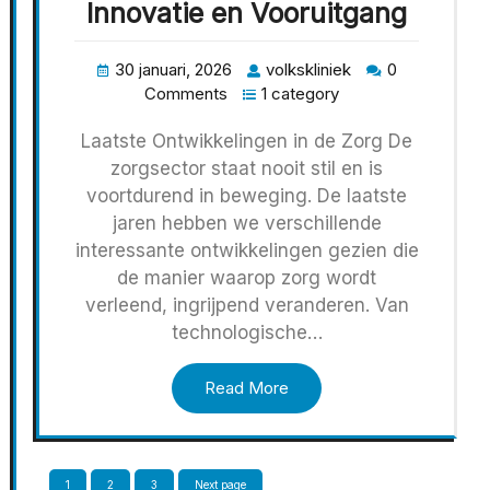
Innovatie en Vooruitgang
30 januari, 2026
volkskliniek
0
Comments
1 category
Laatste Ontwikkelingen in de Zorg De
zorgsector staat nooit stil en is
voortdurend in beweging. De laatste
jaren hebben we verschillende
interessante ontwikkelingen gezien die
de manier waarop zorg wordt
verleend, ingrijpend veranderen. Van
technologische…
Read More
Berichten
Page
Page
Page
1
2
3
Next page