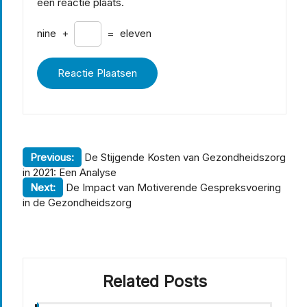
een reactie plaats.
nine
+
=
eleven
Berichtnavigatie
Previous:
De Stijgende Kosten van Gezondheidszorg
in 2021: Een Analyse
Next:
De Impact van Motiverende Gespreksvoering
in de Gezondheidszorg
Related Posts