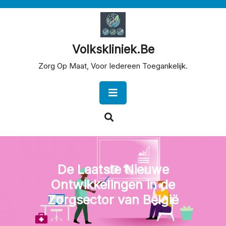
Skip
to
content
Volkskliniek.be
Zorg Op Maat, Voor Iedereen Toegankelijk.
Open
Button
De Laatste Nieuwe
Ontwikkelingen in de
Zorgsector van België