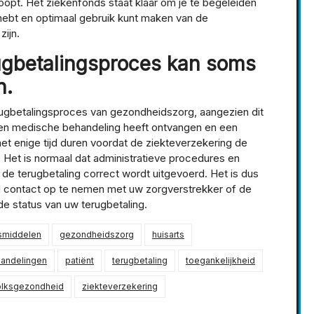
oopt. Het ziekenfonds staat klaar om je te begeleiden
e hebt en optimaal gebruik kunt maken van de
zijn.
ugbetalingsproces kan soms
n.
 terugbetalingsproces van gezondheidszorg, aangezien dit
een medische behandeling heeft ontvangen en een
et enige tijd duren voordat de ziekteverzekering de
. Het is normaal dat administratieve procedures en
 de terugbetaling correct wordt uitgevoerd. Het is dus
l contact op te nemen met uw zorgverstrekker of de
de status van uw terugbetaling.
smiddelen
gezondheidszorg
huisarts
andelingen
patiënt
terugbetaling
toegankelijkheid
olksgezondheid
ziekteverzekering