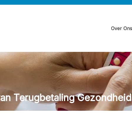
Over On
van Terugbetaling Gezondheid