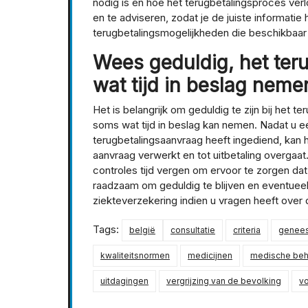
nodig is en hoe het terugbetalingsproces verl
en te adviseren, zodat je de juiste informati
terugbetalingsmogelijkheden die beschikbaar 
Wees geduldig, het ter
wat tijd in beslag neme
Het is belangrijk om geduldig te zijn bij het
soms wat tijd in beslag kan nemen. Nadat u 
terugbetalingsaanvraag heeft ingediend, kan h
aanvraag verwerkt en tot uitbetaling overgaat
controles tijd vergen om ervoor te zorgen dat
raadzaam om geduldig te blijven en eventuee
ziekteverzekering indien u vragen heeft over 
Tags:
belgië
consultatie
criteria
genee
kwaliteitsnormen
medicijnen
medische beh
uitdagingen
vergrijzing van de bevolking
v