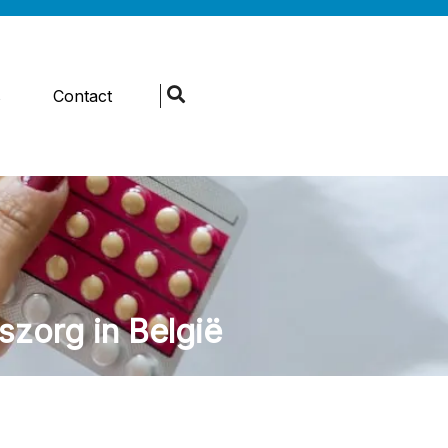
s
Contact
szorg in België