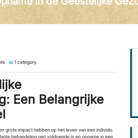
Opname in de Geestelijke Gez
ts
1 category
ijke
: Een Belangrijke
l
 grote impact hebben op het leven van een individu.
ante behandeling niet voldoende is en opname in een