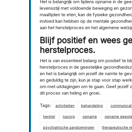
Het is belangrijk om tijdens opname in de ge
levensstijl met voldoende beweging en gez
maaltijden te eten, kan de fysieke gezondhei
invloed kan hebben op de mentale gezondhei
aan het herstelproces en het algemene welzij
Blijf positief en wees g
herstelproces.
Het is van essentieel belang om positief te bli
herstelproces in de geestelijke gezondheidsz
en het is belangrijk om jezelf de ruimte te ge
en geduldig te zijn, kun je stap voor stap we
om met uitdagingen om te gaan. Geef jezelf de 
dit proces van heling en groei.
Tags:
activiteiten
behandeling
communicat
herstel
nazorg
opname
opname geeste
psychiatrische aandoeningen
therapeutische re