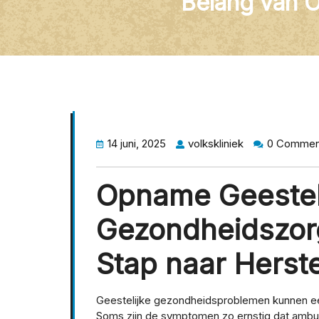
Belang van 
14 juni, 2025
volkskliniek
0 Commen
Opname Geestel
Gezondheidszorg
Stap naar Herste
Geestelijke gezondheidsproblemen kunnen een
Soms zijn de symptomen zo ernstig dat ambul